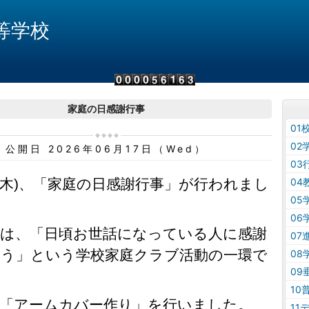
等学校
家庭の日感謝行事
01
02
公開日 2026年06月17日（Wed）
03
日(木)、「家庭の日感謝行事」が行われまし
04
05
06
は、「日頃お世話になっている人に感謝
07
よう」という
学校家庭クラブ活動の一環で
08
09
10
、「アームカバー作り」を行いました。
11