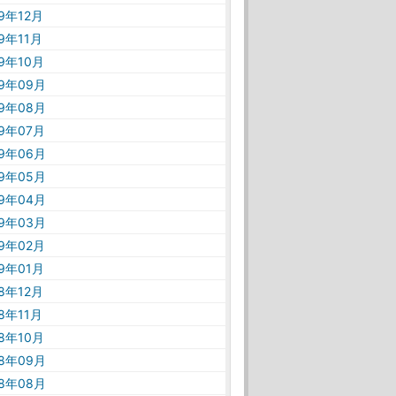
19年12月
19年11月
19年10月
19年09月
19年08月
19年07月
19年06月
19年05月
19年04月
19年03月
19年02月
19年01月
18年12月
18年11月
18年10月
18年09月
18年08月