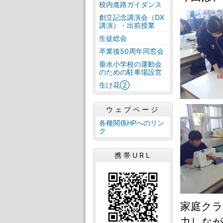
校内進路ガイダンス
創立記念講演会（DX
講演）・出前授業
生徒総会
卒業後50周年同窓会
垂水小学校の運動会
のための駐車場設営
生け花②
ウェブページ
各種関係HPへのリン
ク
携帯URL
家庭クラ
力しな