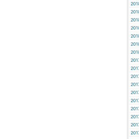
20
20
20
20
20
20
20
20
20
20
20
20
20
20
20
20
20