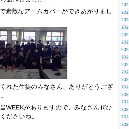
20
間で素敵なアームカバーができあがりまし
20
20
20
20
20
20
20
20
20
20
てくれた生徒のみなさん、ありがとうござ
20
20
た。
20
当WEEKがありますので、みなさんぜひ
20
てくださいね。
20
20