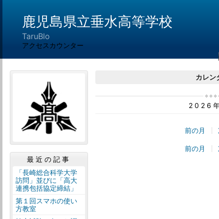
鹿児島県立垂水高等学校
TaruBlo
アクセスカウンター
カレン
2026
前の月
前の月
最近の記事
「長崎総合科学大学
訪問」並びに「高大
連携包括協定締結」
第１回スマホの使い
方教室