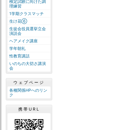
検定試験に向けた調
理練習
1学期クラスマッチ
生け花⑥
生徒会役員選挙立会
演説会
ヘアメイク講座
学年朝礼
性教育講話
いのちの大切さ講演
会
ウェブページ
各種関係HPへのリン
ク
携帯URL